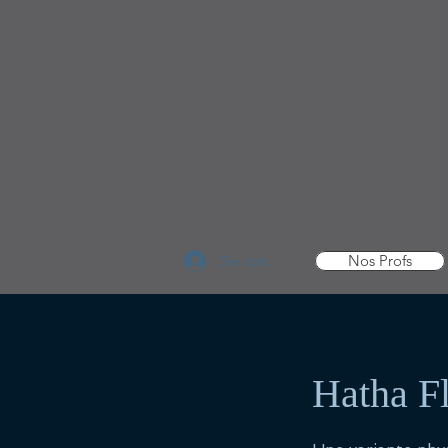
Nos Profs
Se connecter
Hatha F