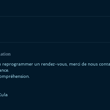
lation
u reprogrammer un rendez-vous, merci de nous conta
ance.
compréhension.
Kula