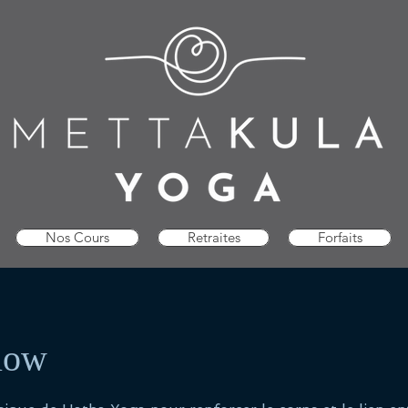
Nos Cours
Retraites
Forfaits
low